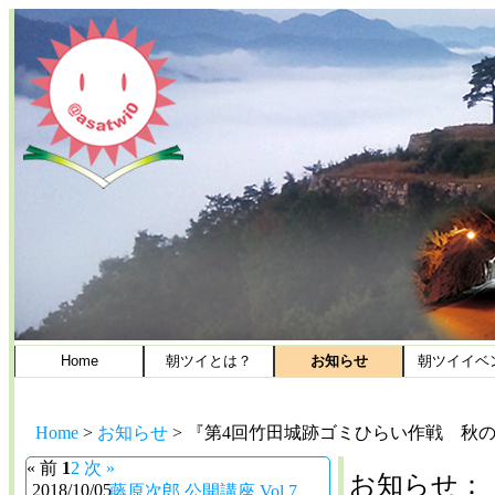
Home
朝ツイとは？
お知らせ
朝ツイイベ
Home
>
お知らせ
>
『第4回竹田城跡ゴミひらい作戦 秋
« 前
1
2
次 »
お知らせ：
2018/10/05
藤原次郎 公開講座 Vol.7