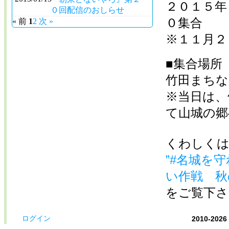
２０１５年
０回配信のおしらせ
０集合
« 前
1
2
次 »
※１１月２
■集合場所
竹田まちな
※当日は、
て山城の郷
くわしくは
”#名城を
い作戦 秋
をご覧下
ログイン
2010-2026 