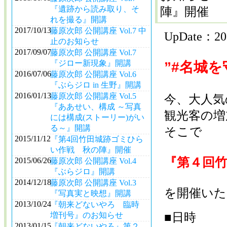
『遺跡から読み取り、そ
陣』開催
れを撮る』開講
2017/10/13
藤原次郎 公開講座 Vol.7 中
UpDate：2
止のお知らせ
2017/09/07
藤原次郎 公開講座 Vol.7
『ジロー新現象』開講
”#名城
2016/07/06
藤原次郎 公開講座 Vol.6
『ぶらジロ in 生野』開講
2016/01/13
藤原次郎 公開講座 Vol.5
今、大人気
『ああせい、構成 ～写真
観光客の増
には構成(ストーリー)がい
る～』開講
そこで
2015/11/12
『第4回竹田城跡ゴミひら
い作戦 秋の陣』開催
『第４回
2015/06/26
藤原次郎 公開講座 Vol.4
『ぶらジロ』開講
2014/12/18
藤原次郎 公開講座 Vol.3
を開催いた
『写真実と映想』開講
2013/10/24
『朝来どないやろ 臨時
■日時
増刊号』のお知らせ
2013/01/15
『朝来どないやろ』第２