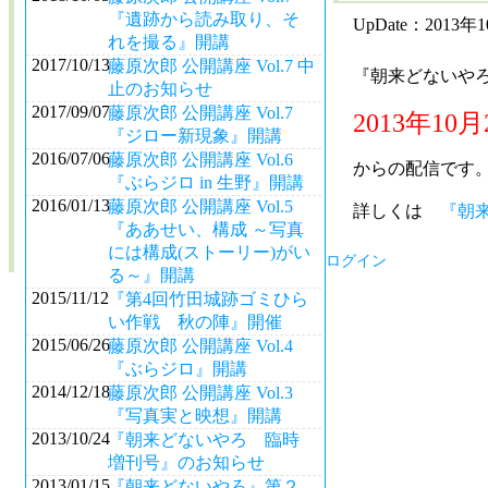
『遺跡から読み取り、そ
UpDate：2013年
れを撮る』開講
2017/10/13
藤原次郎 公開講座 Vol.7 中
『朝来どないや
止のお知らせ
2017/09/07
藤原次郎 公開講座 Vol.7
2013年10
『ジロー新現象』開講
2016/07/06
藤原次郎 公開講座 Vol.6
からの配信です
『ぶらジロ in 生野』開講
2016/01/13
藤原次郎 公開講座 Vol.5
詳しくは
『朝
『ああせい、構成 ～写真
には構成(ストーリー)がい
ログイン
る～』開講
2015/11/12
『第4回竹田城跡ゴミひら
い作戦 秋の陣』開催
2015/06/26
藤原次郎 公開講座 Vol.4
『ぶらジロ』開講
2014/12/18
藤原次郎 公開講座 Vol.3
『写真実と映想』開講
2013/10/24
『朝来どないやろ 臨時
増刊号』のお知らせ
2013/01/15
『朝来どないやろ』第２