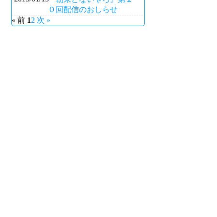
０回配信のおしらせ
« 前
1
2
次 »