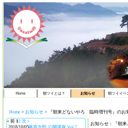
Home
朝ツイとは？
お知らせ
朝ツイイベ
Home
>
お知らせ
>
『朝来どないやろ 臨時増刊号』のお
« 前
1
2
次 »
お知らせ：『朝来
2018/10/05
藤原次郎 公開講座 Vol.7