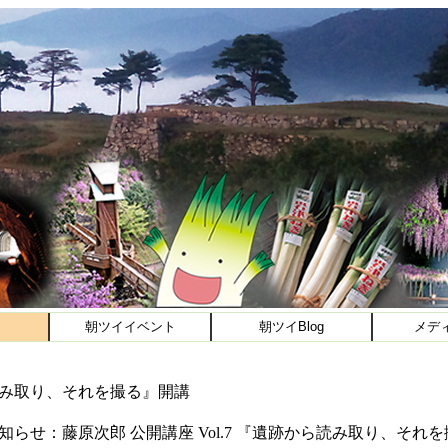
朝ツイイベント
朝ツイBlog
メデ
ら読み取り、それを撮る』開講
知らせ：藤原次郎 公開講座 Vol.7 『遺跡から読み取り、それ