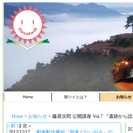
Home
朝ツイとは？
お知らせ
Home
>
お知らせ
>
藤原次郎 公開講座 Vol.7 『遺跡か
« 前
1
2
次 »
お
2012/12/17
動画配信番組『朝来どないやろ』の