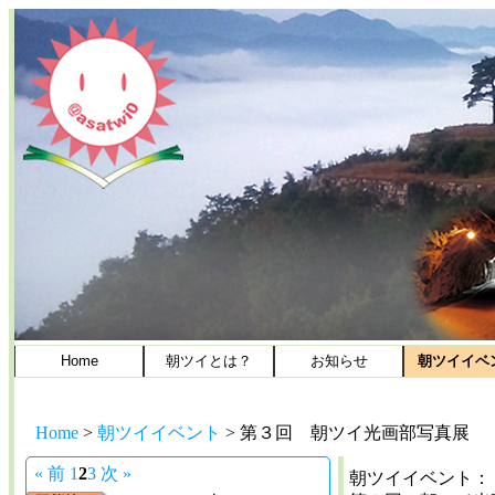
Home
朝ツイとは？
お知らせ
朝ツイイベ
Home
>
朝ツイイベント
>
第３回 朝ツイ光画部写真展
« 前
1
2
3
次 »
朝ツイイベント：