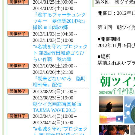
第３回 朝ツイ光
2014/01/25(土)09:00～
2014/01/25(土)10:00
開催日：2012年11
『恋するフォーチュンク
ッキー 夢但馬2014Ver』
撮影 in 山城の郷
第３回 朝ツイ
2013/11/03(日)04:30～
■開催期間
2013/11/03(日)10:00
2012年11月19日(
”#名城を守れ”プロジェク
ト 第2回竹田城跡ゴミひ
■場所
らい作戦 秋の陣
駅前ふれあいプ
2013/10/26(土)20:00～
2013/10/26(土)21:30
『朝来どないやろ 臨時
増刊号』配信
2013/08/25(日)11:00～
2013/08/25(日)19:00
朝ツイ光画部写真展 in
TAJIMA WAVE 2013
2013/04/14(日)10:00～
2013/04/14(日)15:00
”#名城を守れ”プロジェク