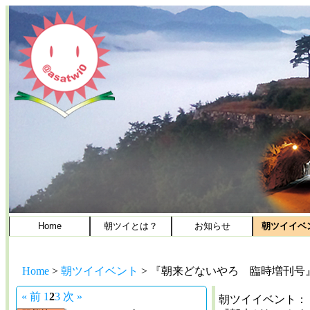
Home
朝ツイとは？
お知らせ
朝ツイイベ
Home
>
朝ツイイベント
>
『朝来どないやろ 臨時増刊号
« 前
1
2
3
次 »
朝ツイイベント：