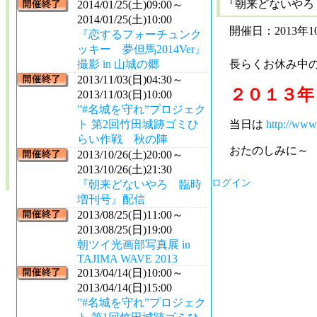
『朝来どないやろ
2014/01/25(土)09:00～
2014/01/25(土)10:00
開催日：2013年10
『恋するフォーチュンク
ッキー 夢但馬2014Ver』
撮影 in 山城の郷
長らくお休み中
2013/11/03(日)04:30～
２０１３年
2013/11/03(日)10:00
”#名城を守れ”プロジェク
ト 第2回竹田城跡ゴミひ
当日は
http://www.
らい作戦 秋の陣
おたのしみに～
2013/10/26(土)20:00～
2013/10/26(土)21:30
ログイン
『朝来どないやろ 臨時
増刊号』配信
2013/08/25(日)11:00～
2013/08/25(日)19:00
朝ツイ光画部写真展 in
TAJIMA WAVE 2013
2013/04/14(日)10:00～
2013/04/14(日)15:00
”#名城を守れ”プロジェク