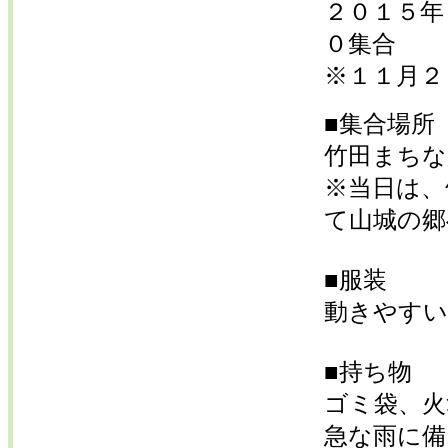
２０１５年
０集合
※１１月２
■集合場所
竹田まちな
※当日は、
て山城の郷
■服装
動きやすい
■持ち物
ゴミ袋、火
急な雨に備