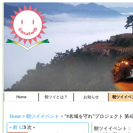
Home
朝ツイとは？
お知らせ
朝ツイイベ
Home
>
朝ツイイベント
>
”#名城を守れ”プロジェクト 
« 前
1
2
3
次 »
朝ツイイベント：